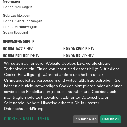
Neuwagen
Honda Neuwagen
Gebrauchtwagen
Honda Gebrauchtwagen
Honda Vorführwagen
Gesamtbestand
NEUWAGENMODELLE
HONDA JAZZ E:HEV
HONDA CIVIC E:HEV
HONDA PRELUDE E:HEV
HONDA HR-V E:HEV
HONDA ZR-V E:HEV
HONDA CR-V E:HEV & E:PHEV
Wir setzen auf unserer Website Cookies bzw. vergleichbare
Technologien ein. Einige von ihnen sind essenziell (z.B. für diese
Cookie-Einwilligung), während andere uns helfen unser
Onlineangebot zu verbessern und wirtschaftlich zu betreiben. Sie
können die nicht-notwendigen Cookies akzeptieren oder ablehnen
sowie diese Einstellungen jederzeit aufrufen und Cookies auch
nachträglich jederzeit abwählen, z.B. unter Datenschutz am
Seitenende. Nähere Hinweise erhalten Sie in unserer
Datenschutzerklärung.
COOKIE-EINSTELLUNGEN
Ich lehne ab
Das ist ok