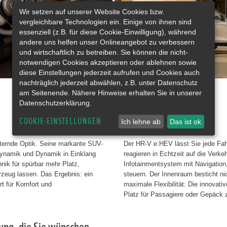
Wir setzen auf unserer Website Cookies bzw.
vergleichbare Technologien ein. Einige von ihnen sind
essenziell (z.B. für diese Cookie-Einwilligung), während
andere uns helfen unser Onlineangebot zu verbessern
und wirtschaftlich zu betreiben. Sie können die nicht-
notwendigen Cookies akzeptieren oder ablehnen sowie
diese Einstellungen jederzeit aufrufen und Cookies auch
nachträglich jederzeit abwählen, z.B. unter Datenschutz
am Seitenende. Nähere Hinweise erhalten Sie in unserer
Datenschutzerklärung.
Intelligenter Komfort.
COOKIE-EINSTELLUNGEN
Ich lehne ab
Das ist ok
ternde Optik. Seine markante SUV-
Der HR-V e:HEV lässt Sie jede Fa
odynamik und Dynamik in Einklang
reagieren in Echtzeit auf die Verk
hnik für spürbar mehr Platz,
Infotainmentsystem mit Navigation
rzeug lassen. Das Ergebnis: ein
steuern. Der Innenraum besticht ni
rt für Komfort und
maximale Flexibilität: Die innovat
Platz für Passagiere oder Gepäck z