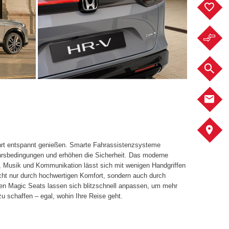
F
F
F
K
A
hrt entspannt genießen. Smarte Fahrassistenzsysteme
ehrsbedingungen und erhöhen die Sicherheit. Das moderne
, Musik und Kommunikation lässt sich mit wenigen Handgriffen
cht nur durch hochwertigen Komfort, sondern auch durch
iven Magic Seats lassen sich blitzschnell anpassen, um mehr
u schaffen – egal, wohin Ihre Reise geht.