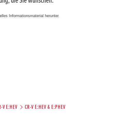
tung, die Sie wünschen.
lles Informationsmaterial herunter.
R-V E:HEV
CR-V E:HEV & E:PHEV