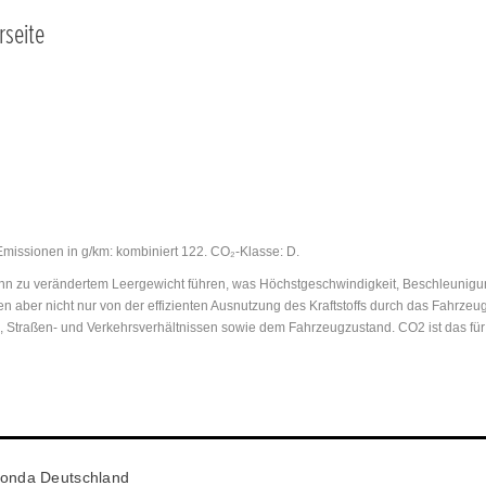
rseite
Emissionen in g/km: kombiniert 122. CO₂-Klasse: D.
 zu verändertem Leergewicht führen, was Höchstgeschwindigkeit, Beschleunigungs
n aber nicht nur von der effizienten Ausnutzung des Kraftstoffs durch das Fahrz
n, Straßen- und Verkehrsverhältnissen sowie dem Fahrzeugzustand. CO2 ist das fü
onda Deutschland