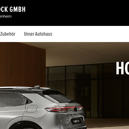
ÖCK GMBH
senheim
& Zubehör
Unser Autohaus
H