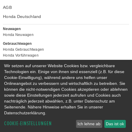
AGB
Honda Deutschland
Neuwagen
Honda Neuwagen
Gebrauchtwagen
Honda Gebrauchtwagen
Honda Vorführwagen
Gesamtbestand
Wir setzen auf unserer Website Cookies bzw. vergleichbare
NEUWAGENMODELLE
Technologien ein. Einige von ihnen sind essenziell (z.B. für diese
Cookie-Einwilligung), während andere uns helfen unser
HONDA JAZZ E:HEV
HONDA CIVIC E:HEV
Onlineangebot zu verbessern und wirtschaftlich zu betreiben. Sie
HONDA PRELUDE E:HEV
HONDA HR-V E:HEV
können die nicht-notwendigen Cookies akzeptieren oder ablehnen
HONDA ZR-V E:HEV
HONDA CR-V E:HEV & E:PHEV
sowie diese Einstellungen jederzeit aufrufen und Cookies auch
nachträglich jederzeit abwählen, z.B. unter Datenschutz am
Seitenende. Nähere Hinweise erhalten Sie in unserer
Datenschutzerklärung.
COOKIE-EINSTELLUNGEN
Ich lehne ab
Das ist ok